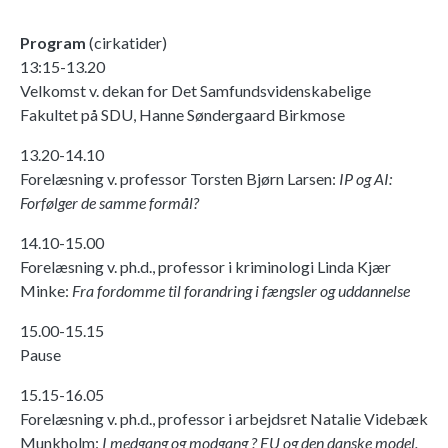
Program
(cirkatider)
13:15-13.20
Velkomst v. dekan for Det Samfundsvidenskabelige
Fakultet på SDU, Hanne Søndergaard Birkmose
13.20-14.10
Forelæsning v. professor Torsten Bjørn Larsen:
IP og AI:
Forfølger de samme formål?
14.10-15.00
Forelæsning v. ph.d., professor i kriminologi Linda Kjær
Minke:
Fra fordomme til forandring i fængsler og uddannelse
15.00-15.15
Pause
15.15-16.05
Forelæsning v. ph.d., professor i arbejdsret Natalie Videbæk
Munkholm:
I medgang og modgang ? EU og den danske model.